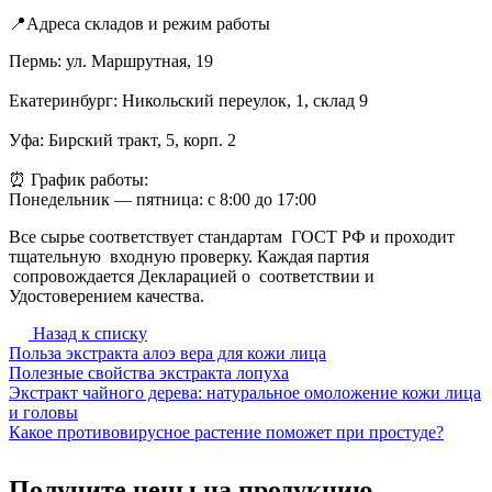
📍Адреса складов и режим работы
Пермь: ул. Маршрутная, 19
Екатеринбург: Никольский переулок, 1, склад 9
Уфа: Бирский тракт, 5, корп. 2
⏰ График работы:
Понедельник — пятница: с 8:00 до 17:00
Все сырье соответствует стандартам ГОСТ РФ и проходит
тщательную входную проверку. Каждая партия
сопровождается Декларацией о соответствии и
Удостоверением качества.
Назад к списку
Польза экстракта алоэ вера для кожи лица
Полезные свойства экстракта лопуха
Экстракт чайного дерева: натуральное омоложение кожи лица
и головы
Какое противовирусное растение поможет при простуде?
Получите цены на продукцию