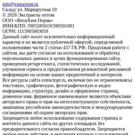
info@extractopt.ru
Склад: ул. Маршрутная 19
© 2026 Экстракты оптом
ООО «ВитаХим Пермь»
ИНН/КПП: 5905285619/590501001
ОГРН: 1115905003059
Данный сайт носит исключительно информационный
характер и не является публичной офертой, определяемой
положениями части 2 статьи 437 ГК РФ. Продолжая работу с
сайтом, вы даете согласие на использование и обработку
персональных данных в целях функционирования сайта,
проведения ретаргетинга, статистических исследований,
улучшения сервиса и предоставления релевантной рекламной
информации на основе ваших предпочтений и интересов.
Все ресурсы сайта extractopt.ru, включая (но не ограничиваясь)
текстовую, графическую, фотографическую и видео
информацию, структуру, дизайн и оформление страниц,
доменное имя, фирменное наименование являются объектами
авторского права и прав на интеллектуальную собственность,
защищены российским законодательством и международными
соглашениями об охране авторских прав.
Запрещается любое использование содержания страниц и
контента данного сайта на других площадках без
предварительного согласия правообладателя. Запрещаются
любые иные действия, в результате которых у пользователей