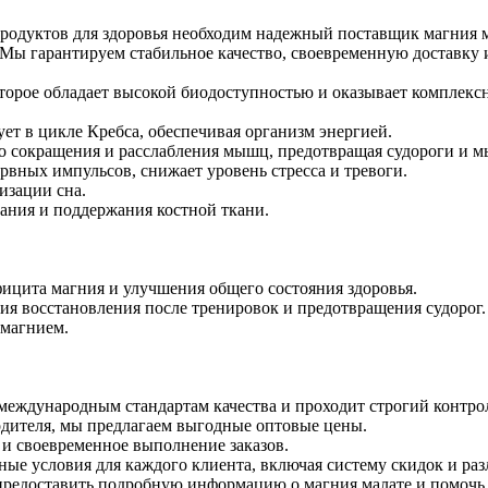
родуктов для здоровья необходим надежный поставщик магния 
Мы гарантируем стабильное качество, своевременную доставку 
оторое обладает высокой биодоступностью и оказывает комплекс
ует в цикле Кребса, обеспечивая организм энергией.
о сокращения и расслабления мышц, предотвращая судороги и 
рвных импульсов, снижает уровень стресса и тревоги.
изации сна.
ания и поддержания костной ткани.
фицита магния и улучшения общего состояния здоровья.
я восстановления после тренировок и предотвращения судорог.
 магнием.
 международным стандартам качества и проходит строгий контро
одителя, мы предлагаем выгодные оптовые цены.
и своевременное выполнение заказов.
ные условия для каждого клиента, включая систему скидок и ра
предоставить подробную информацию о магния малате и помочь 