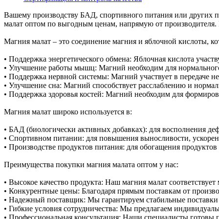
Вашему производству БАД, спортивного питания или других п
малат оптом по выгодным ценам, напрямую от производителя. 
Магния малат – это соединение магния и яблочной кислоты, к
• Поддержка энергетического обмена: Яблочная кислота участв
• Улучшение работы мышц: Магний необходим для нормальног
• Поддержка нервной системы: Магний участвует в передаче не
• Улучшение сна: Магний способствует расслаблению и нормал
• Поддержка здоровья костей: Магний необходим для формиров
Магния малат широко используется в:
• БАД (биологически активных добавках): для восполнения де
• Спортивном питании: для повышения выносливости, ускорени
• Производстве продуктов питания: для обогащения продуктов
Преимущества покупки магния малата оптом у нас:
• Высокое качество продукта: Наш магния малат соответствует
• Конкурентные цены: Благодаря прямым поставкам от произв
• Надежный поставщик: Мы гарантируем стабильные поставки 
• Гибкие условия сотрудничества: Мы предлагаем индивидуаль
• Профессиональная консультация: Наши специалисты готовы 