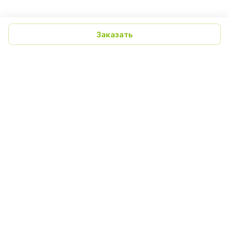
Заказать
Польза экстракта алоэ
Полезные свойств
вера для кожи лица
экстракта лопуха
Получите цены на продукцию