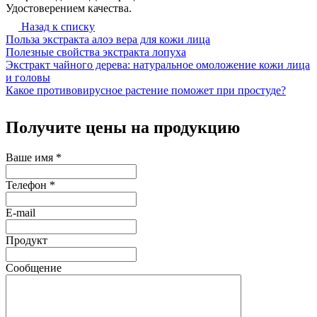
Удостоверением качества.
Назад к списку
Польза экстракта алоэ вера для кожи лица
Полезные свойства экстракта лопуха
Экстракт чайного дерева: натуральное омоложение кожи лица
и головы
Какое противовирусное растение поможет при простуде?
Получите цены на продукцию
Ваше имя
*
Телефон
*
E-mail
Продукт
Сообщение