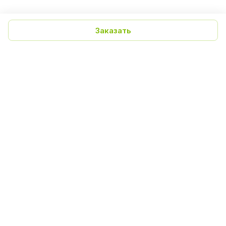
Заказать
Польза экстракта алоэ
Полезные свойств
вера для кожи лица
экстракта лопуха
Получите цены на продукцию