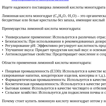
Ищете надежного поставщика лимонной кислоты моногидрата д
Лимонная кислота моногидрат (C₆H₈O₇·H₂O) – это органическа
бесцветные или белые кристаллы без запаха, имеющие кислый в
Преимущества лимонной кислоты моногидрата:
• Универсальное применение: Используется в различных отра
• Безопасность: При использовании в рекомендованных дозиров
• Регулирование pH: Эффективно регулирует кислотность прод
• Улучшение вкуса: Придает продуктам кислый вкус и освежа
• Антиоксидантные свойства: Предотвращает окисление и сохр
Области применения лимонной кислоты моногидрата:
• Пищевая промышленность (E330): Используется в качестве ко
газированные напитки, кондитерские изделия, консервы и т.д.).
• Фармацевтическая промышленность: Используется в качестве
• Косметическая промышленность: Используется в качестве рег
• Бытовая химия: Используется в качестве чистящего и отбели
• Сельское хозяйство: Используется для подкисления почвы и 
Почему стоит купить лимонную кислоту моногидрат оптом у н