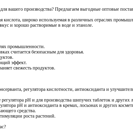
ля вашего производства? Предлагаем выгодные оптовые постав
я кислота, широко используемая в различных отраслях промышл
кус и хорошо растворимые в воде и этаноле.
слях промышленности.
ках считается безопасным для здоровья.
уктов.
ющий эффект.
аняет свежесть продуктов.
нсерванта, регулятора кислотности, антиоксиданта и улучшителя
 регулятора pH и для производства шипучих таблеток и других 
улятора pH и антиоксиданта в кремах, лосьонах и других космет
вающего средства.
стимуляции роста растений.
ас?