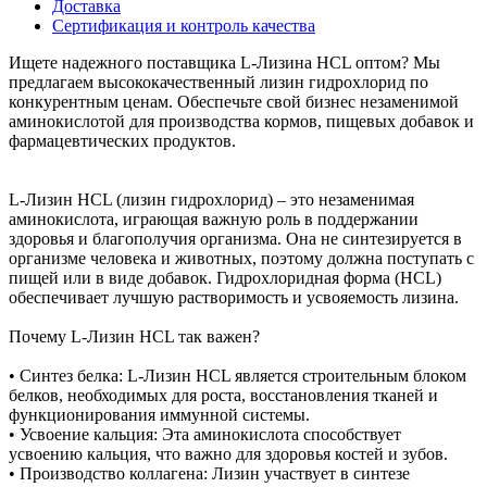
Доставка
Сертификация и контроль качества
Ищете надежного поставщика L-Лизина HCL оптом? Мы
предлагаем высококачественный лизин гидрохлорид по
конкурентным ценам. Обеспечьте свой бизнес незаменимой
аминокислотой для производства кормов, пищевых добавок и
фармацевтических продуктов.
L-Лизин HCL (лизин гидрохлорид) – это незаменимая
аминокислота, играющая важную роль в поддержании
здоровья и благополучия организма. Она не синтезируется в
организме человека и животных, поэтому должна поступать с
пищей или в виде добавок. Гидрохлоридная форма (HCL)
обеспечивает лучшую растворимость и усвояемость лизина.
Почему L-Лизин HCL так важен?
• Синтез белка: L-Лизин HCL является строительным блоком
белков, необходимых для роста, восстановления тканей и
функционирования иммунной системы.
• Усвоение кальция: Эта аминокислота способствует
усвоению кальция, что важно для здоровья костей и зубов.
• Производство коллагена: Лизин участвует в синтезе